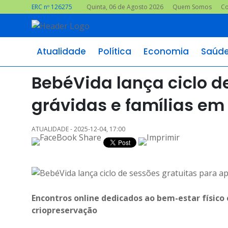
ERC nº 126275
Quinta, 06 de Agosto 2026
Quem Somos
Co
Atualidade
Política
Economia
Saúd
BebéVida lança ciclo d
grávidas e famílias em
ATUALIDADE - 2025-12-04, 17:00
Encontros online dedicados ao bem-estar físico
criopreservação