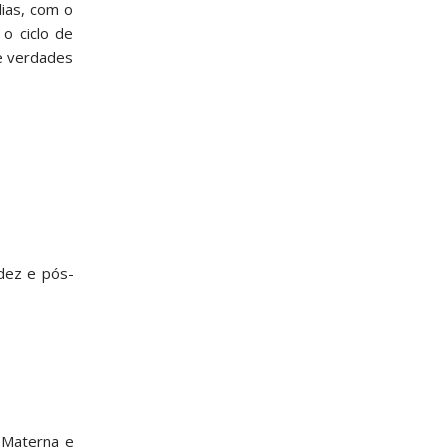
ias, com o
o ciclo de
 e verdades
idez e pós-
e Materna e