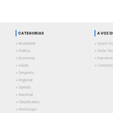
CATEGORIAS
A VOZ 
» Atualidade
» Quem S
» Política
» Ficha Téc
» Economia
» Parceiros
» Saúde
» Contacto
» Desporto
» Regional
» Opinião
» Nacional
» Classificados
» Horóscopo