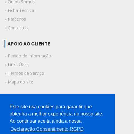
» Quem Somos
» Ficha Técnica
» Parceiros
» Contactos
APOIO AO CLIENTE
» Pedido de Informação
» Links Úteis
» Termos de Serviço
» Mapa do site
FICHA TÉCNICA
Este site usa cookies para garantir que
© 2019 A Voz do Algarve.
obtenha a melhor experiência no nosso site.
Todos os direitos reservados.
Ao continuar aceita ainda a nossa
Declaração Consentimento RGPD