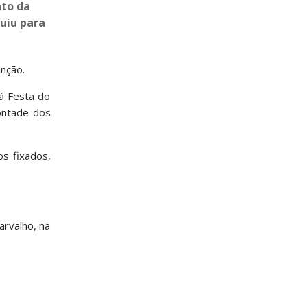
nto da
buiu para
inção.
 á Festa do
ontade dos
s fixados,
arvalho, na