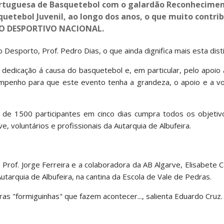
Portuguesa de Basquetebol com o galardão Reconhecime
quetebol Juvenil, ao longo dos anos, o que muito contri
NTO DESPORTIVO NACIONAL.
 Desporto, Prof. Pedro Dias, o que ainda dignifica mais esta dist
 dedicação á causa do basquetebol e, em particular, pelo apoio
empenho para que este evento tenha a grandeza, o apoio e a v
de 1500 participantes em cinco dias cumpra todos os objetivo
, voluntários e profissionais da Autarquia de Albufeira.
Prof. Jorge Ferreira e a colaboradora da AB Algarve, Elisabete C
Autarquia de Albufeira, na cantina da Escola de Vale de Pedras.
s "formiguinhas" que fazem acontecer..., salienta Eduardo Cruz.