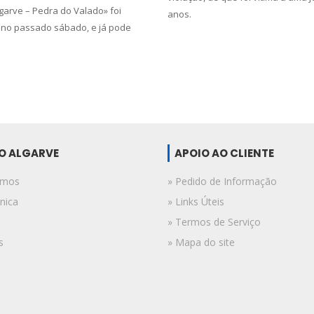
lgarve – Pedra do Valado» foi
anos.
no passado sábado, e já pode
.
DO ALGARVE
APOIO AO CLIENTE
omos
» Pedido de Informação
nica
» Links Úteis
» Termos de Serviço
s
» Mapa do site