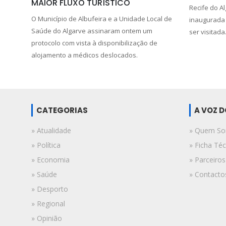
MAIOR FLUXO TURÍSTICO
Recife do A
O Município de Albufeira e a Unidade Local de
inaugurada 
Saúde do Algarve assinaram ontem um
ser visitada
protocolo com vista à disponibilização de
alojamento a médicos deslocados.
CATEGORIAS
A VOZ 
» Atualidade
» Quem S
» Política
» Ficha Téc
» Economia
» Parceiros
» Saúde
» Contacto
» Desporto
» Regional
» Opinião