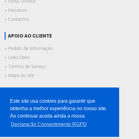
» Ficha Técnica
» Parceiros
» Contactos
APOIO AO CLIENTE
» Pedido de Informação
» Links Úteis
» Termos de Serviço
» Mapa do site
FICHA TÉCNICA
Este site usa cookies para garantir que
© 2019 A Voz do Algarve.
obtenha a melhor experiência no nosso site.
Todos os direitos reservados.
Ao continuar aceita ainda a nossa
Declaração Consentimento RGPD