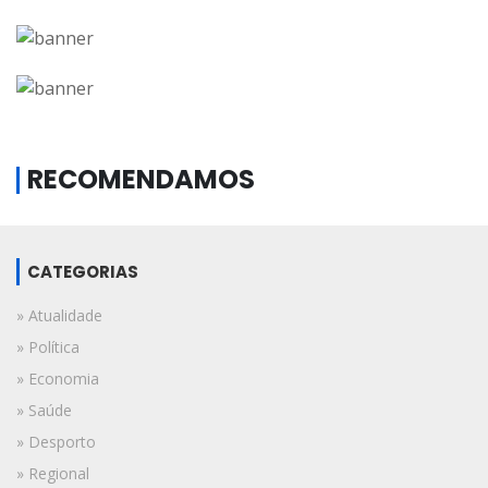
RECOMENDAMOS
CATEGORIAS
» Atualidade
» Política
» Economia
» Saúde
» Desporto
» Regional