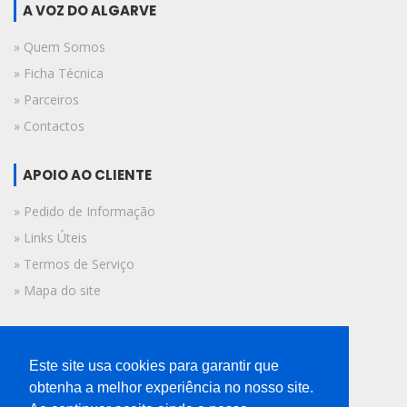
A VOZ DO ALGARVE
» Quem Somos
» Ficha Técnica
» Parceiros
» Contactos
APOIO AO CLIENTE
» Pedido de Informação
» Links Úteis
» Termos de Serviço
» Mapa do site
FICHA TÉCNICA
Este site usa cookies para garantir que
© 2019 A Voz do Algarve.
obtenha a melhor experiência no nosso site.
Todos os direitos reservados.