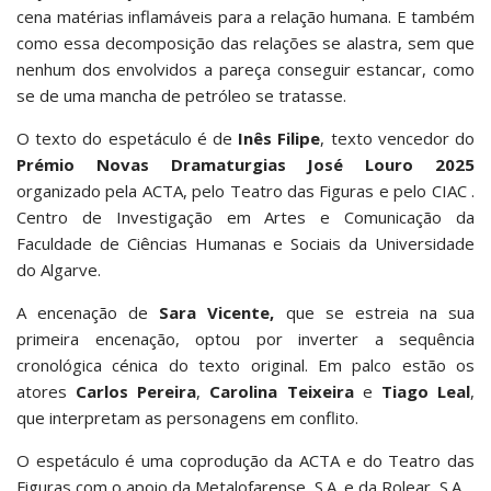
cena matérias inflamáveis para a relação humana. E também
como essa decomposição das relações se alastra, sem que
nenhum dos envolvidos a pareça conseguir estancar, como
se de uma mancha de petróleo se tratasse.
O texto do espetáculo é de
Inês Filipe
, texto vencedor do
Prémio Novas Dramaturgias José Louro 2025
organizado pela ACTA, pelo Teatro das Figuras e pelo CIAC .
Centro de Investigação em Artes e Comunicação da
Faculdade de Ciências Humanas e Sociais da Universidade
do Algarve.
A encenação de
Sara Vicente,
que se estreia na sua
primeira encenação, optou por inverter a sequência
cronológica cénica do texto original. Em palco estão os
atores
Carlos Pereira
,
Carolina Teixeira
e
Tiago Leal
,
que interpretam as personagens em conflito.
O espetáculo é uma coprodução da ACTA e do Teatro das
Figuras com o apoio da Metalofarense, S.A. e da Rolear, S.A.