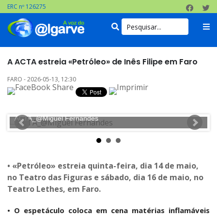
ERC nº 126275
A ACTA estreia «Petróleo» de Inês Filipe em Faro
FARO - 2026-05-13, 12:30
ACTA_@Miguel Fernandes
A
• «Petróleo» estreia quinta-feira, dia 14 de maio,
no Teatro das Figuras e sábado, dia 16 de maio, no
Teatro Lethes, em Faro.
•
O espetáculo coloca em cena matérias inflamáveis