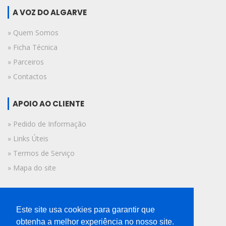
A VOZ DO ALGARVE
» Quem Somos
» Ficha Técnica
» Parceiros
» Contactos
APOIO AO CLIENTE
» Pedido de Informação
» Links Úteis
» Termos de Serviço
» Mapa do site
FICHA TÉCNICA
Este site usa cookies para garantir que
© 2019 A Voz do Algarve.
obtenha a melhor experiência no nosso site.
Todos os direitos reservados.