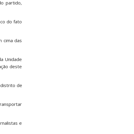
o partido,
aco do fato
m cima das
 da Unidade
uação deste
distrito de
ransportar
rnalistas e