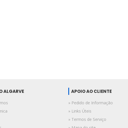
DO ALGARVE
APOIO AO CLIENTE
omos
» Pedido de Informação
nica
» Links Úteis
» Termos de Serviço
s
» Mapa do site