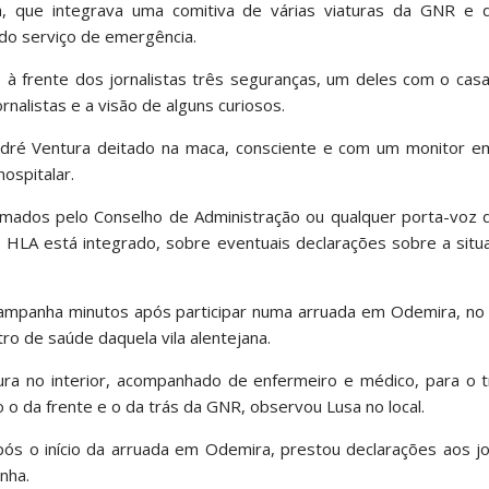
, que integrava uma comitiva de várias viaturas da GNR e d
do serviço de emergência.
o à frente dos jornalistas três seguranças, um deles com o cas
nalistas e a visão de alguns curiosos.
 André Ventura deitado na maca, consciente e com um monitor e
ospitalar.
formados pelo Conselho de Administração ou qualquer porta-voz
 o HLA está integrado, sobre eventuais declarações sobre a sit
campanha minutos após participar numa arruada em Odemira, no 
tro de saúde daquela vila alentejana.
ura no interior, acompanhado de enfermeiro e médico, para o t
 o da frente e o da trás da GNR, observou Lusa no local.
ós o início da arruada em Odemira, prestou declarações aos jo
nha.