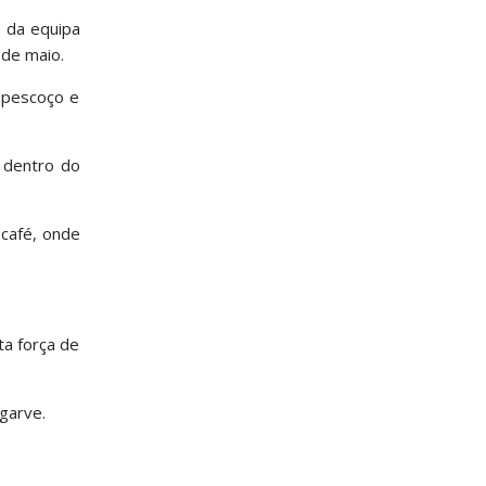
s da equipa
 de maio.
 pescoço e
 dentro do
 café, onde
ta força de
lgarve.