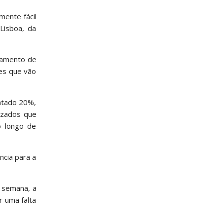
mente fácil
Lisboa, da
upamento de
es que vão
entado 20%,
izados que
o longo de
ncia para a
a semana, a
r uma falta