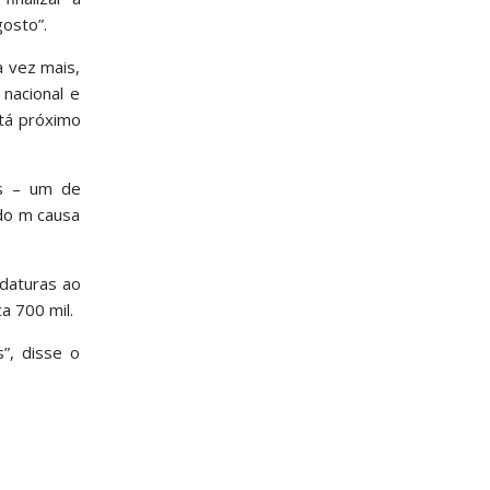
gosto”.
a vez mais,
nacional e
tá próximo
os – um de
ndo m causa
idaturas ao
a 700 mil.
”, disse o