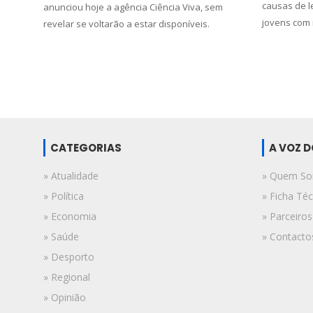
causas de l
anunciou hoje a agência Ciência Viva, sem
jovens com
revelar se voltarão a estar disponíveis.
CATEGORIAS
A VOZ 
» Atualidade
» Quem S
» Política
» Ficha Téc
» Economia
» Parceiros
» Saúde
» Contacto
» Desporto
» Regional
» Opinião