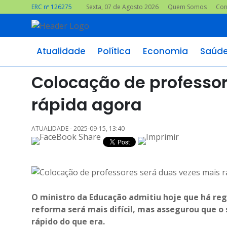
ERC nº 126275
Sexta, 07 de Agosto 2026
Quem Somos
Con
Atualidade
Política
Economia
Saúd
Colocação de professor
rápida agora
ATUALIDADE - 2025-09-15, 13:40
O ministro da Educação admitiu hoje que há reg
reforma será mais difícil, mas assegurou que o
rápido do que era.