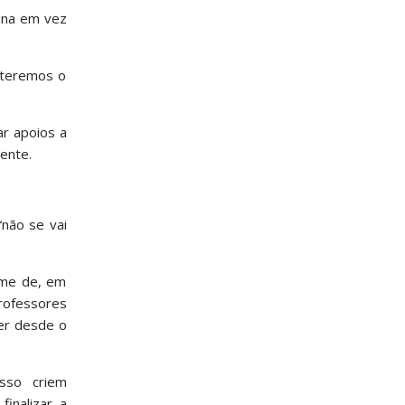
ana em vez
 teremos o
ar apoios a
ente.
“não se vai
-me de, em
rofessores
er desde o
sso criem
inalizar a