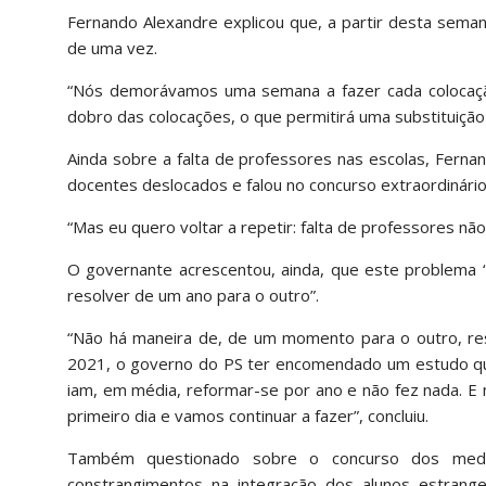
Fernando Alexandre explicou que, a partir desta sema
de uma vez.
“Nós demorávamos uma semana a fazer cada colocaçã
dobro das colocações, o que permitirá uma substituição 
Ainda sobre a falta de professores nas escolas, Ferna
docentes deslocados e falou no concurso extraordinári
“Mas eu quero voltar a repetir: falta de professores não
O governante acrescentou, ainda, que este problema “
resolver de um ano para o outro”.
“Não há maneira de, de um momento para o outro, re
2021, o governo do PS ter encomendado um estudo que
iam, em média, reformar-se por ano e não fez nada. 
primeiro dia e vamos continuar a fazer”, concluiu.
Também questionado sobre o concurso dos media
constrangimentos na integração dos alunos estrangei