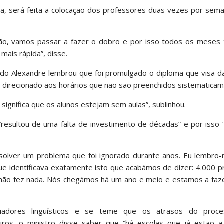
na, será feita a colocação dos professores duas vezes por sem
o, vamos passar a fazer o dobro e por isso todos os meses
mais rápida”, disse.
ndo Alexandre lembrou que foi promulgado o diploma que visa d
o direcionado aos horários que não são preenchidos sistematicam
 significa que os alunos estejam sem aulas”, sublinhou.
resultou de uma falta de investimento de décadas” e por isso 
solver um problema que foi ignorado durante anos. Eu lembro
 identificava exatamente isto que acabámos de dizer: 4.000 p
E não fez nada. Nós chegámos há um ano e meio e estamos a faz
dores linguísticos e se teme que os atrasos do proce
ros, o ministro disse saber que “há escolas que já estão a f