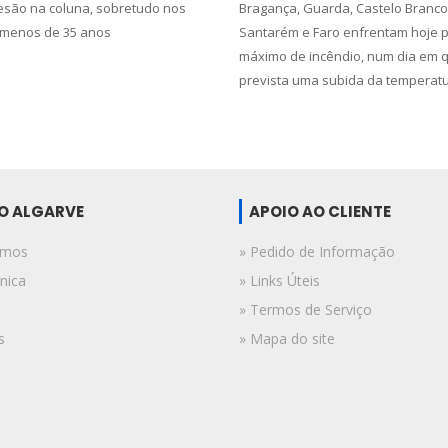
esão na coluna, sobretudo nos
Bragança, Guarda, Castelo Branco,
 menos de 35 anos
Santarém e Faro enfrentam hoje p
máximo de incêndio, num dia em 
prevista uma subida da temperat
DO ALGARVE
APOIO AO CLIENTE
omos
» Pedido de Informação
nica
» Links Úteis
» Termos de Serviço
s
» Mapa do site