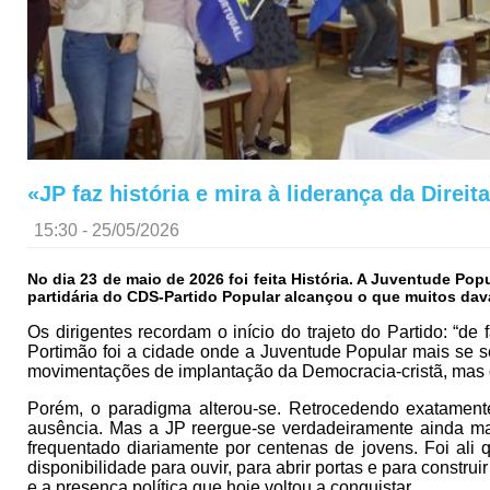
«JP faz história e mira à liderança da Direit
15:30 - 25/05/2026
No dia 23 de maio de 2026 foi feita História. A Juventude Po
partidária do CDS-Partido Popular alcançou o que muitos dava
Os dirigentes recordam o início do trajeto do Partido: “d
Portimão foi a cidade onde a Juventude Popular mais se s
movimentações de implantação da Democracia-cristã, mas o
Porém, o paradigma alterou-se. Retrocedendo exatamente
ausência. Mas a JP reergue-se verdadeiramente ainda ma
frequentado diariamente por centenas de jovens. Foi ali 
disponibilidade para ouvir, para abrir portas e para const
e a presença política que hoje voltou a conquistar.