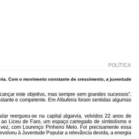
POLÍTICA
emória. Com o movimento constante de crescimento, a juventude
 alcançar este objetivo, mas sempre sem grandes sucessos”.
nstante e competente. Em Albufeira foram sentidas algumas
ar reergueu-se na capital algarvia, volvidos 22 anos de
o ao Liceu de Faro, um espaço carregado de simbolismo e
ra vez, com Lourenço Pinheiro Melo. Foi precisamente essa
devolveu à Juventude Popular a relevância devida, a energia