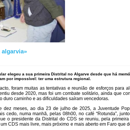
a algarvia»
pular elegeu a sua primeira Distrital no Algarve desde que há m
m por impossível: ter uma estrutura regional.
e facto, foram muitas as tentativas e reunião de esforços para
entiu desde 2020, mas foi um combate solitário, ainda que co
 duro caminho e as dificuldades saíram vencedoras.
 dez meses, ao dia 23 de julho de 2025, a Juventude Popul
is cedo, numa manhã, pelas 08h00, no café “Rotunda”, junt
que o presidente da Distrital do CDS se reuniu, pela primei
ruir um CDS mais livre, mais próximo e mais aberto em Faro que 