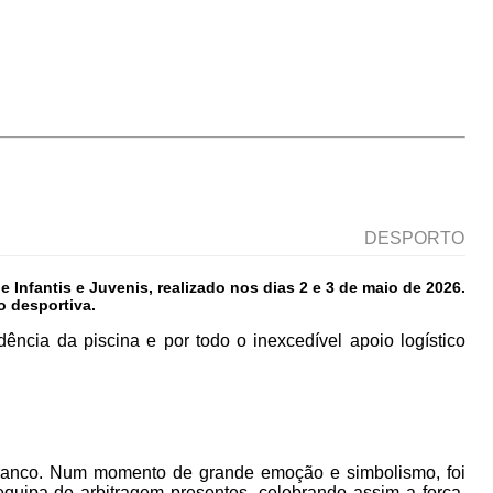
DESPORTO
fantis e Juvenis, realizado nos dias 2 e 3 de maio de 2026.
 desportiva.
dência da piscina e por todo o inexcedível apoio logístico
branco. Num momento de grande emoção e simbolismo, foi
equipa de arbitragem presentes, celebrando assim a força,