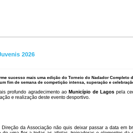
Juvenis 2026
me sucesso mais uma edição do Torneio do Nadador Completo de In
um fim de semana de competição intensa, superação e celebração
ais profundo agradecimento ao
Município de Lagos
pela ce
ação e realização deste evento desportivo.
 Direção da Associação não quis deixar passar a data em 
de uma flor a todas as atletas, treinadoras e elementos da 