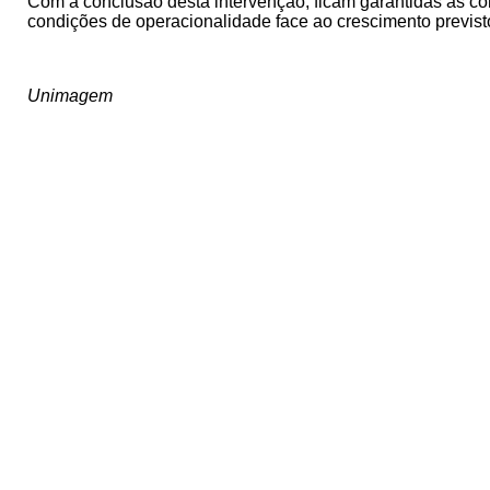
Com a conclusão desta intervenção, ficam garantidas as co
condições de operacionalidade face ao crescimento previs
Unimagem