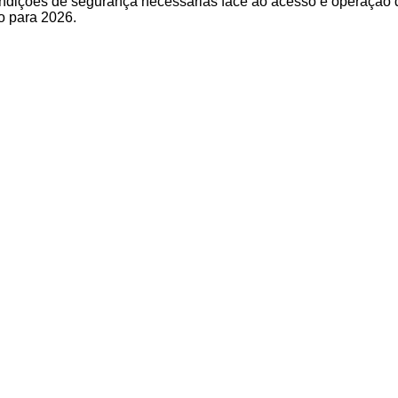
ndições de segurança necessárias face ao acesso e operação d
to para 2026.