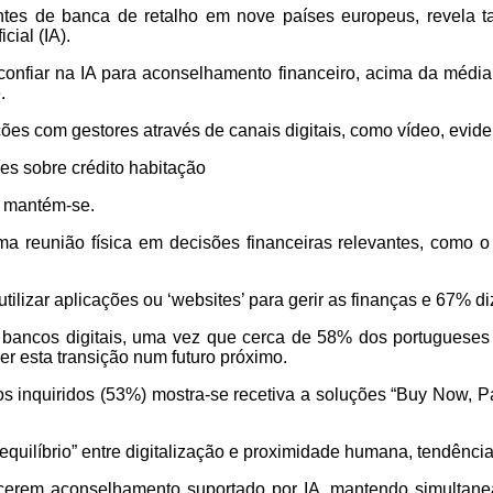
ientes de banca de retalho em nove países europeus, revela 
cial (IA).
confiar na IA para aconselhamento financeiro, acima da média
.
s com gestores através de canais digitais, como vídeo, evide
es sobre crédito habitação
l mantém-se.
 reunião física em decisões financeiras relevantes, como o 
tilizar aplicações ou ‘websites’ para gerir as finanças e 67% 
bancos digitais, uma vez que cerca de 58% dos portugueses 
zer esta transição num futuro próximo.
inquiridos (53%) mostra-se recetiva a soluções “Buy Now, Pay
quilíbrio” entre digitalização e proximidade humana, tendênci
recerem aconselhamento suportado por IA, mantendo simultan