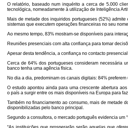
O relatório, baseado num inquérito a cerca de 5.000 cl
tecnológica, nomeadamente à utilização de Inteligência Artifi
Mais de metade dos inquiridos portugueses (52%) admite 
sistemas que executem operações financeiras no seu nome
Ao mesmo tempo, 83% mostram-se disponíveis para interaçõe
Reuniões presenciais com alta confiança para tomar decisõ
Apesar desta tendência, a confiança no contacto presencia
Cerca de 64% dos portugueses consideram necessária uma
banco tenha uma agência física.
No dia a dia, predominam os canais digitais: 84% preferem u
O estudo apontou ainda para uma crescente abertura aos 
o país a surgir entre os mais disponíveis na Europa para fa
Também no financiamento ao consumo, mais de metade dos 
disponibilizadas pelo banco principal.
Segundo a consultora, o mercado português evidencia um “e
“As instituições que prosperarão serão aquelas que ofe