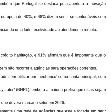
também que Portugal se destaca pela abertura à inovação
 europeia de 40%, e 48% dizem sentir-se confortáveis com
nciando uma forte recetividade ao atendimento remoto.
crédito habitação, e 91% afirmam que é importante que o
dizem não recorrer a agências para operações correntes.
admitem utilizar um ‘neobanco’ como conta principal, com
 Later” (BNPL), embora a maioria prefira que estas sejam
a que deverá marcar o setor em 2026.
eamente uma rede de agências que esteja focada em gerir