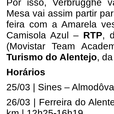
Por isso, Verbrugghe v
Mesa vai assim partir par
feira com a Amarela ve
Camisola Azul –
RTP
, 
(Movistar Team Acade
Turismo do Alentejo
, da
Horários
25/03 | Sines – Almodôva
26/03 | Ferreira do Alen
km | 12h25-16h19