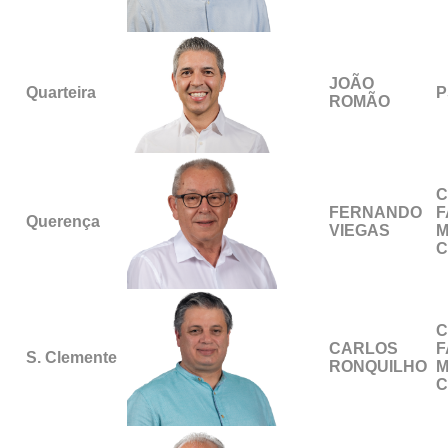
JOÃO
Quarteira
P
ROMÃO
C
FERNANDO
F
Querença
VIEGAS
M
C
C
CARLOS
F
S. Clemente
RONQUILHO
M
C