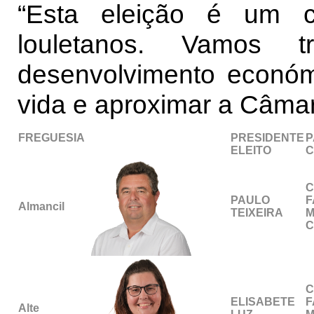
“Esta eleição é um 
louletanos. Vamos t
desenvolvimento económ
vida e aproximar a Câma
FREGUESIA
PRESIDENTE
P
..................................................
ELEITO
C
C
PAULO
F
Almancil
TEIXEIRA
M
C
C
ELISABETE
F
Alte