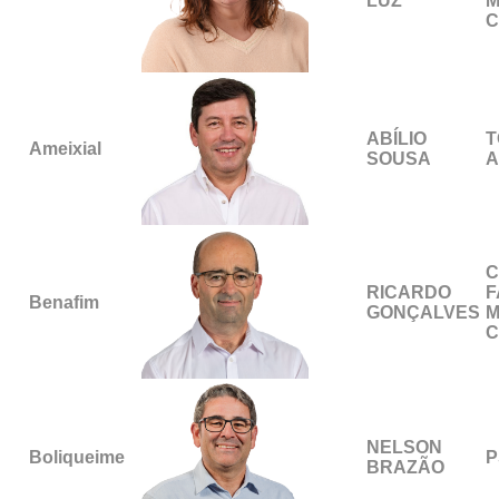
LUZ
M
C
ABÍLIO
T
Ameixial
SOUSA
A
C
RICARDO
F
Benafim
GONÇALVES
M
C
NELSON
Boliqueime
P
BRAZÃO