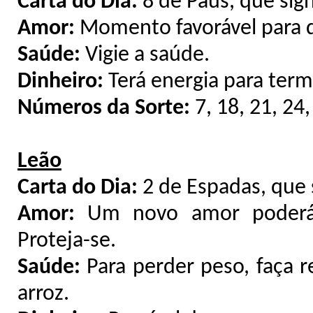
Carta do Dia:
8 de Paus, que sign
Amor:
Momento favorável para d
Saúde:
Vigie a saúde.
Dinheiro:
Terá energia para term
Números da Sorte:
7, 18, 21, 24,
Leão
Carta do Dia:
2 de Espadas, que s
Amor:
Um novo amor poderá d
Proteja-se.
Saúde:
Para perder peso, faça r
arroz.