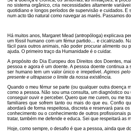
no sistema orgânico, cria necessidades altamente variáve
quotidiano e longos períodos de supervisão e cuidados. E s
num acto tão natural como navegar as marés. Passamos d
Há muitos anos, Margaret Mead (antropóloga) explicava pera
um fóssil humano com um fémur partido… e cicatrizado. Na n
fácil para outros animais, não poder procurar alimento ou p
ajuda. O primeiro traço da Humanidade é o cuidar.
A propósito do Dia Europeu dos Direitos dos Doentes, mai
pessoa e agora é um doente. A pessoa doente continua a 
ser humano tem um valor único e irrepetível.
Agimos pelo
presente e ultrapasse o limite da nossa existência.
Quando o meu fémur se parte (ou qualquer outra doença me
como a pessoa. Não sou uma consulta, um diagnóstico ou 
conseguir ouvir e perceber. Quero que me curem, ou me tr
familiares que sofrem tanto ou mais do que eu. Confio q
abordará de forma respeitosa, discreta e reservará para o
conhecimento ou o conhecimento de outros profissionais
tratar, também me defende e educa. Sei que respeitará as 
Hoje, como sempre, o desafio é que a pessoa, ainda que d