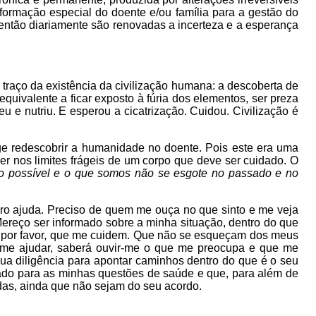
formação especial do doente e/ou família para a gestão do
, então diariamente são renovadas a incerteza e a esperança
 traço da existência da civilização humana: a descoberta de
quivalente a ficar exposto à fúria dos elementos, ser preza
eu e nutriu. E esperou a cicatrização. Cuidou. Civilização é
rge redescobrir a humanidade no doente. Pois este era uma
 nos limites frágeis de um corpo que deve ser cuidado. O
 possível e o que somos não se esgote no passado e no
uro ajuda. Preciso de quem me ouça no que sinto e me veja
reço ser informado sobre a minha situação, dentro do que
o, por favor, que me cuidem. Que não se esqueçam dos meus
de me ajudar, saberá ouvir-me o que me preocupa e que me
sua diligência para apontar caminhos dentro do que é o seu
do para as minhas questões de saúde e que, para além de
das, ainda que não sejam do seu acordo.