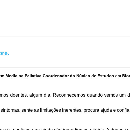
pre.
em Medicina Paliativa Coordenador do Núcleo de Estudos em Bioé
stivemos doentes, algum dia. Reconhecemos quando vemos um
intomas, sente as limitações inerentes, procura ajuda e confia
ra e a confiança na ajuda são ingredientes diários. A doença c