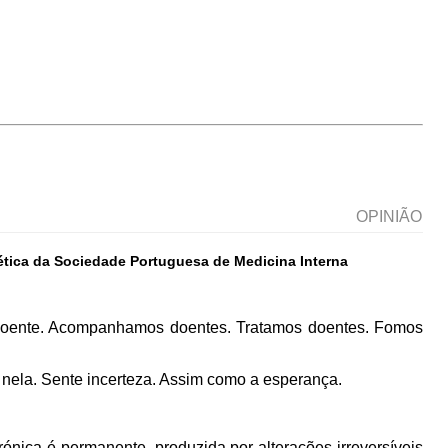
OPINIÃO
tica da Sociedade Portuguesa de Medicina Interna
 doente. Acompanhamos doentes. Tratamos doentes. Fomos
 nela. Sente incerteza. Assim como a esperança.
rónica é permanente, produzida por alterações irreversíveis