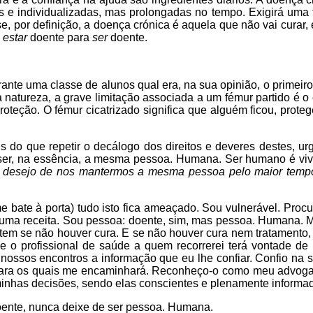
is e individualizadas, mas prolongadas no tempo. Exigirá uma 
e, por definição, a doença crónica é aquela que não vai curar
o
estar
doente para
ser
doente.
nte uma classe de alunos qual era, na sua opinião, o primeiro
atureza, a grave limitação associada a um fémur partido é o e
roteção. O fémur cicatrizado significa que alguém ficou, proteg
s do que repetir o decálogo dos direitos e deveres destes, u
ser, na essência, a mesma pessoa. Humana. Ser humano é viver
 desejo de nos mantermos a mesma pessoa pelo maior tempo
 bate à porta) tudo isto fica ameaçado. Sou vulnerável. Proc
uma receita. Sou pessoa: doente, sim, mas pessoa. Humana. Me
atem se não houver cura. E se não houver cura nem tratament
ue o profissional de saúde a quem recorrerei terá vontade 
s nossos encontros a informação que eu lhe confiar. Confio na 
 para os quais me encaminhará. Reconheço-o como meu advoga
minhas decisões, sendo elas conscientes e plenamente informa
oente, nunca deixe de ser pessoa. Humana.