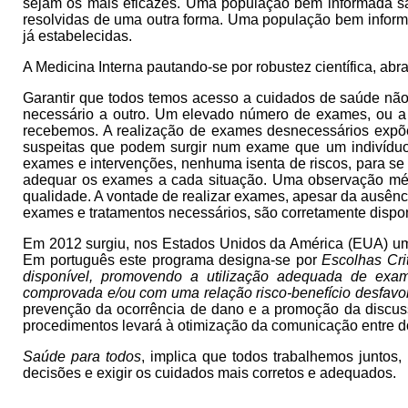
sejam os mais eficazes. Uma população bem informada sab
resolvidas de uma outra forma. Uma população bem infor
já estabelecidas.
A Medicina Interna pautando-se por robustez científica, a
Garantir que todos temos acesso a cuidados de saúde não
necessário a outro. Um elevado número de exames, ou a
recebemos. A realização de exames desnecessários expõe
suspeitas que podem surgir num exame que um indivíduo s
exames e intervenções, nenhuma isenta de riscos, para se
adequar os exames a cada situação. Uma observação méd
qualidade. A vontade de realizar exames, apesar da ausência 
exames e tratamentos necessários, são corretamente dispon
Em 2012 surgiu, nos Estados Unidos da América (EUA) 
Em português este programa designa-se por
Escolhas Cri
disponível, promovendo a utilização adequada de exam
comprovada e/ou com uma relação risco-benefício desfavor
prevenção da ocorrência de dano e a promoção da discussão
procedimentos levará à otimização da comunicação entre d
Saúde para todos
, implica que todos trabalhemos juntos
decisões e exigir os cuidados mais corretos e adequados.