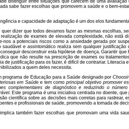
e distinguir entre situações que carecem de uma avaliação 
mada sabe fazer escolhas que promovem a saúde e o bem-estar
brangência e capacidade de adaptação é um dos elos fundamenta
 quer dizer que todos devamos fazer as mesmas escolhas, sen
 realização de exames de elevada complexidade, não está di
-nos a potenciais riscos como a ansiedade gerada por suspei
audável e assintomático realiza sem qualquer justificação 
 conseguir desconstruir esta hipótese de doença. Garantir que
ica que não resulte na prescrição de exames ou tratamentos
de justificação para os fazer, é difícil de contrariar. Literacia
ibilizados a quem deles necessita.
um programa de Educação para a Saúde designado por
Choosin
teriosas em Saúde
e tem como
principal objetivo promover 
es complementares de diagnóstico e reduzindo o número d
ável.
Este programa é uma iniciativa centrada no doente, que 
 científica sobre as decisões mais corretas para rastrear, e
oentes e profissionais de saúde, promovendo a tomada de decis
, implica também fazer escolhas que promovam uma vida saud