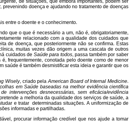
urgente, de situações, que embora importantes, podem ser
, prevenindo doença e ajudando no tratamento de doenças
is entre o doente e o conhecimento.
do que o que é necessário a um, não é, obrigatoriamente,
retamente relacionado com a qualidade dos cuidados que
ta de doença, que posteriormente não se confirma. Estas
clínica, muitas vezes dão origem a uma cascata de outros
 há cuidados de
Saúde para todos
, passa também por saber
 é, frequentemente, conotada pelo doente como de menor
 em saúde é também desmistificar esta ideia e garantir que os
g Wisely
, criado pela
American Board of Internal Medicine
.
escolhas em Saúde baseadas na melhor evidência científica
e intervenções desnecessárias, sem eficácia/evidência
pretende a melhoria da qualidade dos serviços de saúde, a
studar e tratar determinadas situações. A uniformização de
ões informadas e partilhadas.
ável, procurar informação credível que nos ajude a tomar