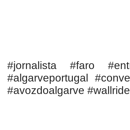
#jornalista #faro #ent
#algarveportugal #conve
#avozdoalgarve #wallrid