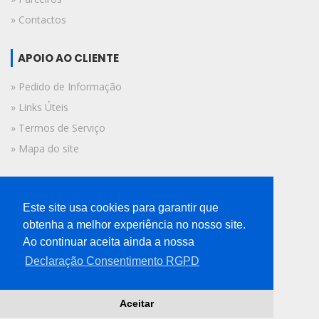
» Contactos
APOIO AO CLIENTE
» Pedido de Informação
» Links Úteis
» Termos de Serviço
» Mapa do site
FICHA TÉCNICA
Este site usa cookies para garantir que
© 2019 A Voz do Algarve.
obtenha a melhor experiência no nosso site.
Todos os direitos reservados.
Ao continuar aceita ainda a nossa
Declaração Consentimento RGPD
Aceitar