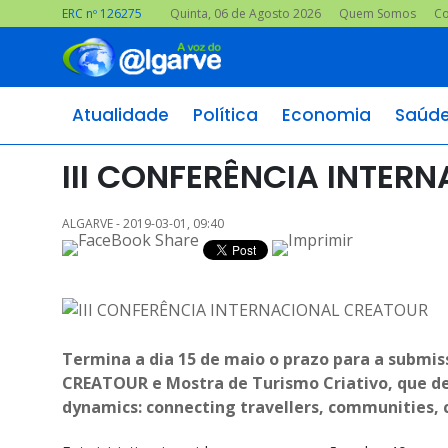
ERC nº 126275
Quinta, 06 de Agosto 2026
Quem Somos
Co
Atualidade
Política
Economia
Saúd
III CONFERÊNCIA INTER
ALGARVE - 2019-03-01, 09:40
Termina a dia 15 de maio o prazo para a submiss
CREATOUR e Mostra de Turismo Criativo, que de
dynamics: connecting travellers, communities, c