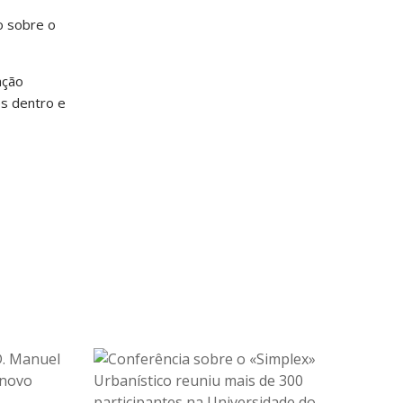
o sobre o
ação
es dentro e