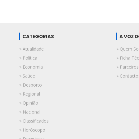
CATEGORIAS
A VOZ 
» Atualidade
» Quem S
» Política
» Ficha Téc
» Economia
» Parceiros
» Saúde
» Contacto
» Desporto
» Regional
» Opinião
» Nacional
» Classificados
» Horóscopo
» Entrevistas