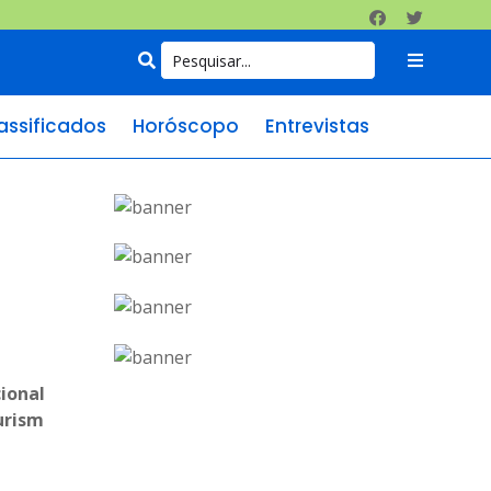
assificados
Horóscopo
Entrevistas
cional
urism