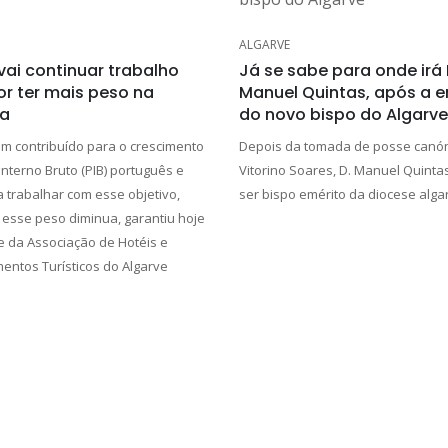
ALGARVE
vai continuar trabalho
Já se sabe para onde irá 
or ter mais peso na
Manuel Quintas, após a 
a
do novo bispo do Algarve
em contribuído para o crescimento
Depois da tomada de posse canón
nterno Bruto (PIB) português e
Vitorino Soares, D. Manuel Quinta
a trabalhar com esse objetivo,
ser bispo emérito da diocese alga
sse peso diminua, garantiu hoje
e da Associação de Hotéis e
ntos Turísticos do Algarve